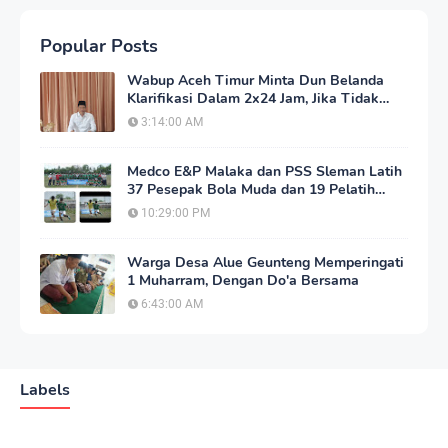
Popular Posts
Wabup Aceh Timur Minta Dun Belanda
Klarifikasi Dalam 2x24 Jam, Jika Tidak
Akan Tempuh Jalur Hukum
3:14:00 AM
Medco E&P Malaka dan PSS Sleman Latih
37 Pesepak Bola Muda dan 19 Pelatih
Aceh Timur
10:29:00 PM
Warga Desa Alue Geunteng Memperingati
1 Muharram, Dengan Do'a Bersama
6:43:00 AM
Labels