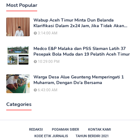
Most Popular
Wabup Aceh Timur Minta Dun Belanda
Klarifikasi Dalam 2x24 Jam, Jika Tidak Akan
Tempuh Jalur Hukum
3:14:00 AM
Medco E&P Malaka dan PSS Sleman Latih 37
Pesepak Bola Muda dan 19 Pelatih Aceh Timur
10:29:00 PM
Warga Desa Alue Geunteng Memperingati 1
Muharram, Dengan Do'a Bersama
6:43:00 AM
Categories
REDAKSI
PODAMAN SIBER
KONTAK KAMI
KODE ETIK JURNALIS
TAHUN BERDIRI 2021