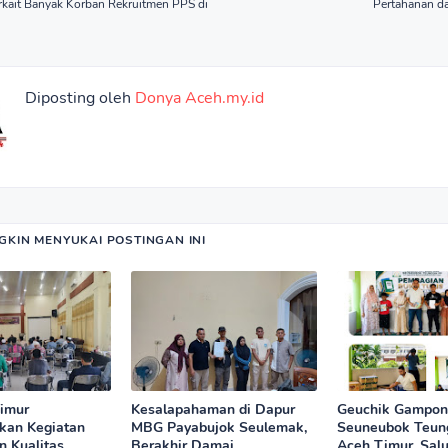
rkait Banyak Korban Rekruitmen PPS di
Pertahanan d
Diposting oleh
Donya Aceh.my.id
KIN MENYUKAI POSTINGAN INI
imur
Kesalapahaman di Dapur
Geuchik Gampo
kan Kegiatan
MBG Payabujok Seulemak,
Seuneubok Teun
n Kualitas
Berakhir Damai
Aceh Timur, Salu