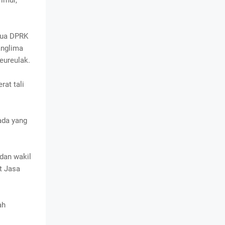
imur,
tua DPRK
anglima
eureulak.
at tali
ada yang
dan wakil
t Jasa
ah