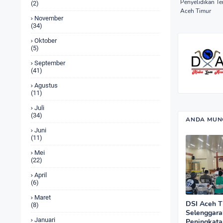
Penyelidikan Te
(2)
Aceh Timur
November
(34)
Oktober
(5)
September
(41)
Agustus
(11)
Juli
(34)
ANDA MUNG
Juni
(11)
Mei
(22)
April
(6)
Maret
DSI Aceh T
(8)
Selenggara
Januari
Peningkata