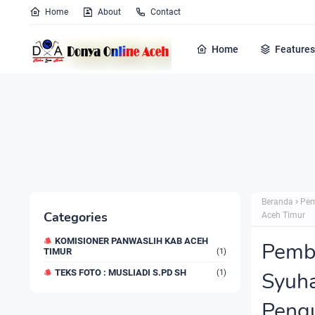
Home
About
Contact
Home
Features
Beranda
Pem
Categories
Aceh Timur
KOMISIONER PANWASLIH KAB ACEH
Pembi
TIMUR
(1)
TEKS FOTO : MUSLIADI S.PD SH
Syuha
(1)
Pengu