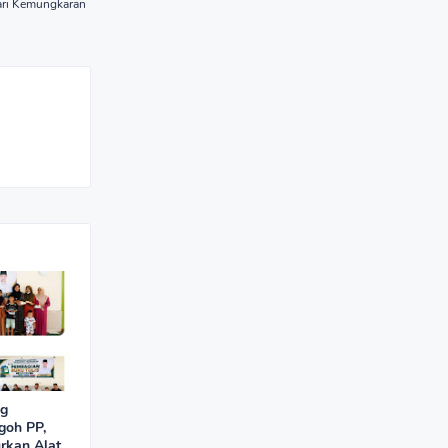
ari Kemungkaran
ng
goh PP,
rkan Alat