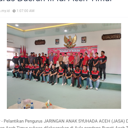
.my.id
1:07:00 AM
 - Pelantikan Pengurus JARINGAN ANAK SYUHADA ACEH (JASA) Da