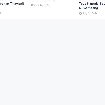
tihan Tilawatil
Tulis Kepada Se
July 17, 2026
Di Gampong
6
July 11, 2026