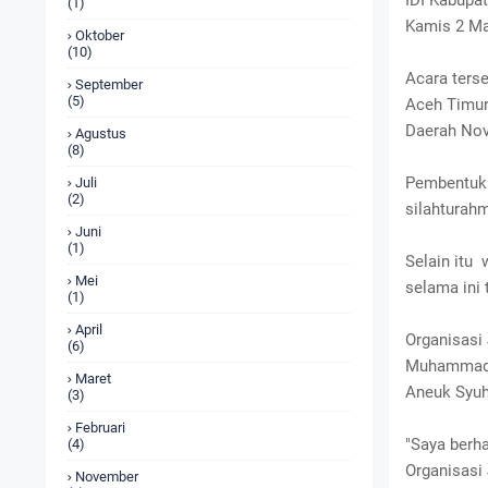
IDI Kabupa
(1)
Kamis 2 Ma
Oktober
(10)
Acara ters
September
(5)
Aceh Timur
Daerah Nov
Agustus
(8)
Pembentuka
Juli
(2)
silahtura
Juni
(1)
Selain itu
Mei
selama ini 
(1)
April
Organisasi
(6)
Muhammad F
Maret
Aneuk Syuh
(3)
Februari
"Saya berh
(4)
Organisasi
November