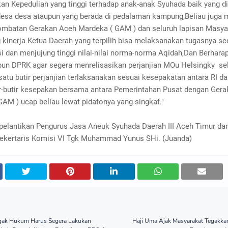
an Kepedulian yang tinggi terhadap anak-anak Syuhada baik yang d
esa desa ataupun yang berada di pedalaman kampung,Beliau juga 
mbatan Gerakan Aceh Mardeka ( GAM ) dan seluruh lapisan Masya
kinerja Ketua Daerah yang terpilih bisa melaksanakan tugasnya se
i dan menjujung tinggi nilai-nilai norma-norma Aqidah,Dan Berhara
n DPRK agar segera menrelisasikan perjanjian MOu Helsingky se
satu butir perjanjian terlaksanakan sesuai kesepakatan antara RI 
ir-butir kesepakan bersama antara Pemerintahan Pusat dengan Ger
AM ) ucap beliau lewat pidatonya yang singkat."
pelantikan Pengurus Jasa Aneuk Syuhada Daerah III Aceh Timur da
Sekertaris Komisi VI Tgk Muhammad Yunus SHi. (Juanda)
gak Hukum Harus Segera Lakukan
Haji Uma Ajak Masyarakat Tegakka