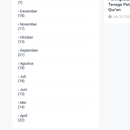
(7)
Tenaga Pela
Qur'an
Desember
(18)
July 20, 202
November
(17)
Oktober
(13)
September
(21)
Agustus
(18)
Juli
(18)
Juni
(15)
Mei
(14)
April
(22)