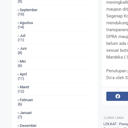
(5)
meningkatk
maupun did
September
(10)
Segenap Ko
mendukung 
Agustus
(14)
transparans
Juli
DPRA maupu
(11)
belum ada 
Juni
sesuai but
(8)
Mardeka ( G
Mei
(6)
Penutupan 
April
Do'a oleh 
(11)
Maret
(12)
Februari
(6)
Januari
(7)
LEBIH LAMA
LEKAAT : Pene
Desember