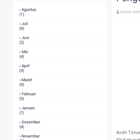
Agustus
Donya Aceh
(1)
Juli
(6)
Juni
(2)
Mei
(4)
April
(5)
Maret
(9)
Februari
(5)
Januari
(1)
Desember
(4)
Aceh Timur
November