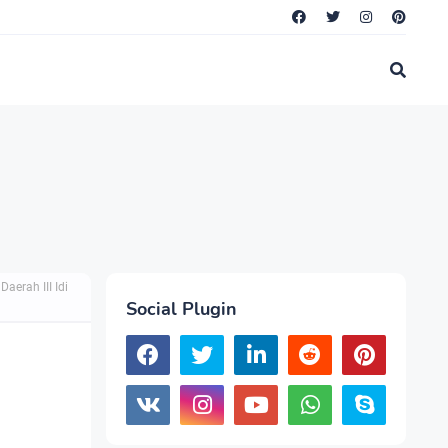
erah III Idi
Social Plugin