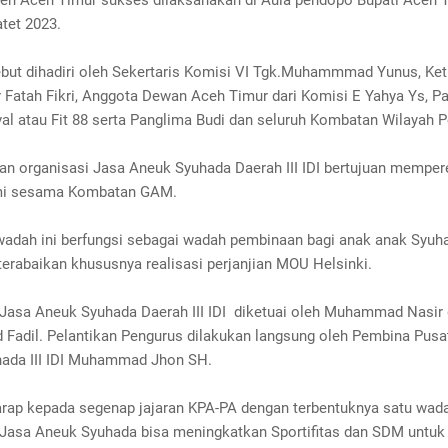
ten Aceh Timur sukses dilaksanakan di Aula pendopo Bupati Aceh T
tet 2023.
ebut dihadiri oleh Sekertaris Komisi VI Tgk.Muhammmad Yunus, Ke
 Fatah Fikri, Anggota Dewan Aceh Timur dari Komisi E Yahya Ys, P
al atau Fit 88 serta Panglima Budi dan seluruh Kombatan Wilayah P
n organisasi Jasa Aneuk Syuhada Daerah III IDI bertujuan memperer
hmi sesama Kombatan GAM.
 wadah ini berfungsi sebagai wadah pembinaan bagi anak anak Syuh
terabaikan khususnya realisasi perjanjian MOU Helsinki.
 Jasa Aneuk Syuhada Daerah III IDI diketuai oleh Muhammad Nasir 
adil. Pelantikan Pengurus dilakukan langsung oleh Pembina Pusa
ada III IDI Muhammad Jhon SH.
arap kepada segenap jajaran KPA-PA dengan terbentuknya satu wad
 Jasa Aneuk Syuhada bisa meningkatkan Sportifitas dan SDM untuk