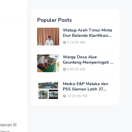
Popular Posts
Wabup Aceh Timur Minta
Dun Belanda Klarifikasi
Dalam 2x24 Jam, Jika
3:14:00 AM
Tidak Akan Tempuh Jalur
Hukum
Warga Desa Alue
Geunteng Memperingati 1
Muharram, Dengan Do'a
6:43:00 AM
Bersama
Medco E&P Malaka dan
PSS Sleman Latih 37
Pesepak Bola Muda dan
10:29:00 PM
19 Pelatih Aceh Timur
erah III