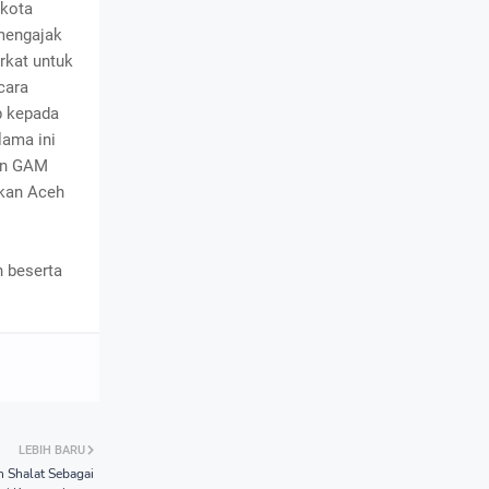
ikota
mengajak
rkat untuk
cara
p kepada
lama ini
dan GAM
akan Aceh
n beserta
LEBIH BARU
n Shalat Sebagai