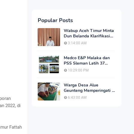
Popular Posts
Wabup Aceh Timur Minta
Dun Belanda Klarifikasi
Dalam 2x24 Jam, Jika
3:14:00 AM
Tidak Akan Tempuh Jalur
Hukum
Medco E&P Malaka dan
PSS Sleman Latih 37
Pesepak Bola Muda dan
10:29:00 PM
19 Pelatih Aceh Timur
Warga Desa Alue
Geunteng Memperingati 1
Muharram, Dengan Do'a
6:43:00 AM
aporan
Bersama
n 2022, di
imur Fattah