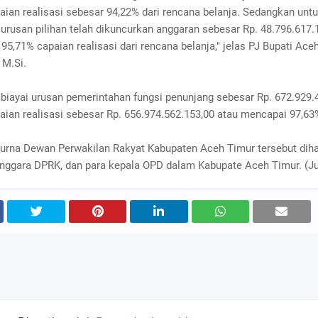
ian realisasi sebesar 94,22% dari rencana belanja. Sedangkan unt
urusan pilihan telah dikuncurkan anggaran sebesar Rp. 48.796.617.
5,71% capaian realisasi dari rencana belanja," jelas PJ Bupati Aceh
 M.Si.
iayai urusan pemerintahan fungsi penunjang sebesar Rp. 672.929.
aian realisasi sebesar Rp. 656.974.562.153,00 atau mencapai 97,63
purna Dewan Perwakilan Rakyat Kabupaten Aceh Timur tersebut diha
nggara DPRK, dan para kepala OPD dalam Kabupate Aceh Timur. (J