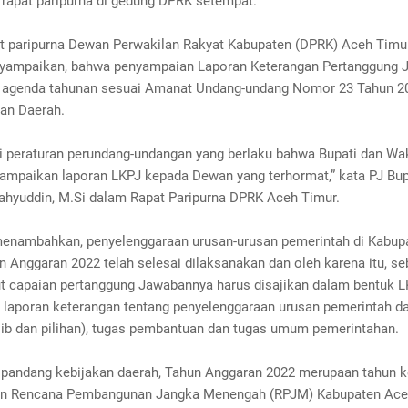
 rapat paripurna di gedung DPRK setempat.
t paripurna Dewan Perwakilan Rakyat Kabupaten (DPRK) Aceh Timur 
yampaikan, bahwa penyampaian Laporan Keterangan Pertanggung 
agenda tahunan sesuai Amanat Undang-undang Nomor 23 Tahun 20
an Daerah.
i peraturan perundang-undangan yang berlaku bahwa Bupati dan Wak
ampaikan laporan LKPJ kepada Dewan yang terhormat,” kata PJ Bup
Mahyuddin, M.Si dalam Rapat Paripurna DPRK Aceh Timur.
menambahkan, penyelenggaraan urusan-urusan pemerintah di Kabup
 Anggaran 2022 telah selesai dilaksanakan dan oleh karena itu, se
jut capaian pertanggung Jawabannya harus disajikan dalam bentuk L
 laporan keterangan tentang penyelenggaraan urusan pemerintah d
jib dan pilihan), tugas pembantuan dan tugas umum pemerintahan.
t pandang kebijakan daerah, Tahun Anggaran 2022 merupaan tahun k
an Rencana Pembangunan Jangka Menengah (RPJM) Kabupaten Ace