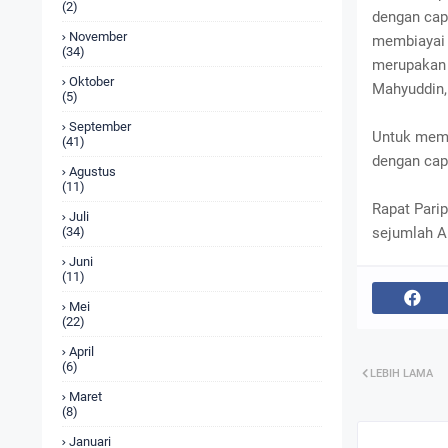
(2)
dengan capa
November
membiayai 
(34)
merupakan 9
Oktober
Mahyuddin,
(5)
September
Untuk memb
(41)
dengan cap
Agustus
(11)
Rapat Pari
Juli
sejumlah A
(34)
Juni
(11)
Mei
(22)
April
(6)
LEBIH LAMA
Maret
(8)
Januari