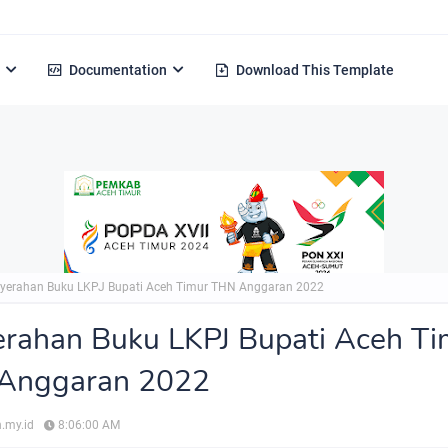
Documentation
Download This Template
yerahan Buku LKPJ Bupati Aceh Timur THN Anggaran 2022
rahan Buku LKPJ Bupati Aceh Ti
Anggaran 2022
.my.id
8:06:00 AM