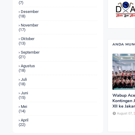
(7)
Desember
(18)
November
(17)
Oktober
(13)
ANDA MUNG
September
(21)
Agustus
(18)
Juli
(18)
Juni
Wabup Ace
(15)
Kontingen 
XII ke Jaka
Mei
(14)
August 07, 
April
(22)