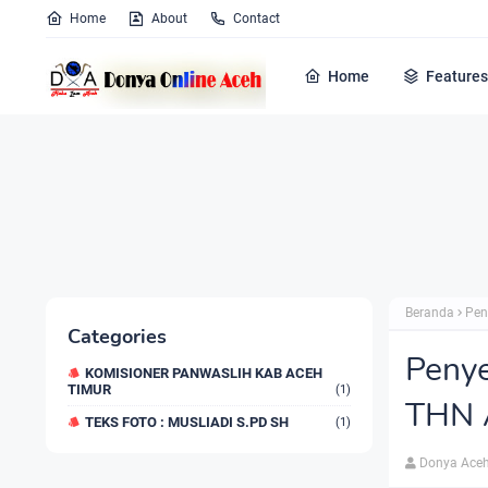
Home
About
Contact
Home
Features
Beranda
Pen
Categories
Penye
KOMISIONER PANWASLIH KAB ACEH
TIMUR
(1)
THN 
TEKS FOTO : MUSLIADI S.PD SH
(1)
Donya Aceh