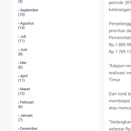
(5)
periode 20
keterangan
September
(10)
Penyelengg
Agustus
(14)
prioritas 
Juli
Pemerintah
(11)
Rp.1.809.9
Juni
Rp.1.769.17
(8)
Mei
“Adapun re
(6)
realisasi s
April
Timur.
(11)
Maret
Dari total 
(12)
membiayai 
Februari
(6)
atau mencap
Januari
(7)
"Sedangkan
sebesar Rp
Desember