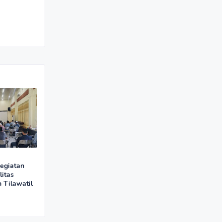
egiatan
litas
 Tilawatil