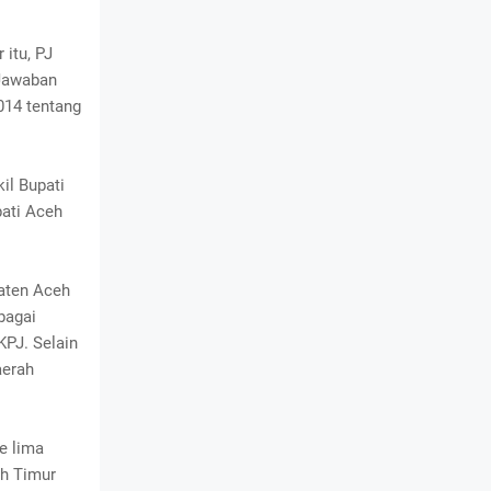
itu, PJ
Jawaban
14 tentang
il Bupati
ati Aceh
aten Aceh
bagai
KPJ. Selain
aerah
e lima
h Timur