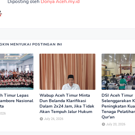
Diposting oleh
Donya Aceh.my.id
KIN MENYUKAI POSTINGAN INI
h Timur Lepas
Wabup Aceh Timur Minta
DSI Aceh Timur
Jambore Nasional
Dun Belanda Klarifikasi
Selenggarakan K
rta
Dalam 2x24 Jam, Jika Tidak
Peningkatan Kua
Akan Tempuh Jalur Hukum
Tenaga Pelatihan
2026
Qur'an
July 26, 2026
July 20, 2026