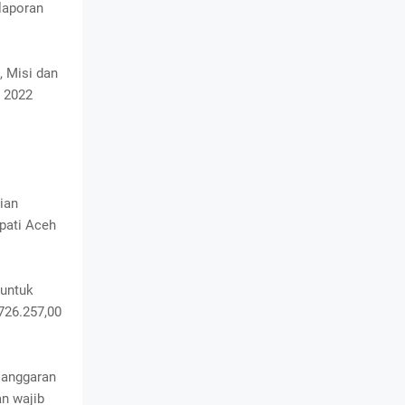
laporan
, Misi dan
n 2022
ian
upati Aceh
 untuk
726.257,00
 anggaran
an wajib