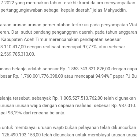
17-2022 yang merupakan tahun terakhir kami dalam menyampaikan 
 pertanggungjawaban sebagai kepala daerah,” jelas Mahyuddin.
araan urusan urusan pemerintahan terfokus pada penyampaian Visi
daerah. Dari sudut pandang penganggran daerah, pada tahun anggara
 Kabupaten Aceh Timur merencanakan pendapatan sebesar
98.110.417,00 dengan realisasi mencapai 97,77%, atau sebesar
2.569.785,313,00.
ncana belanja adalah sebesar Rp. 1.853.743.821.826,00 dengan capa
ebesar Rp. 1.760.001.776.398,00 atau mencapai 94,94%,” papar PJ B
belanja tersebut, sebanyak Rp. 1.005.527.513.762,00 telah digunakan
urusan urusan wajib dengan capaian realisasi sebesar Rp. 937.010.
ai 93,19% dari rencana belanja.
 untuk membiayai urusan wajib bukan pelayanan telah dikuncurkan
. 126.490.193.158,00 telah digunakan untuk membiayai urusan urus