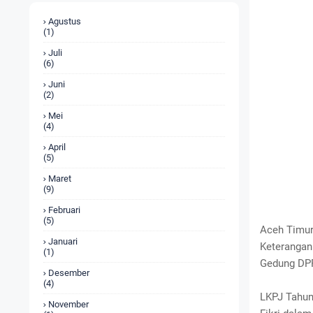
Agustus
(1)
Juli
(6)
Juni
(2)
Mei
(4)
April
(5)
Maret
(9)
Februari
(5)
Aceh Timur
Januari
Keterangan
(1)
Gedung DPR
Desember
(4)
LKPJ Tahun
November