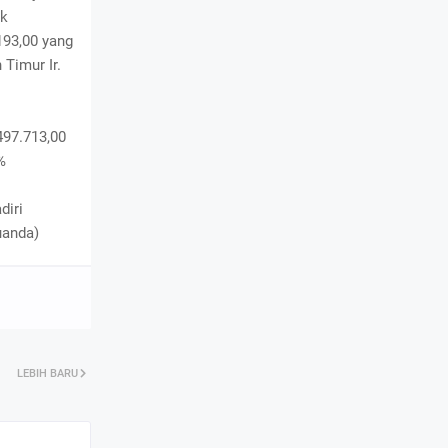
uk
193,00 yang
 Timur Ir.
497.713,00
%
diri
uanda)
LEBIH BARU