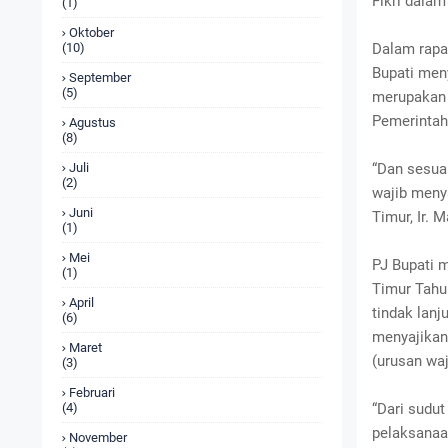
Fikri dalam
(1)
Oktober
Dalam rapa
(10)
Bupati men
September
(5)
merupakan 
Pemerintah
Agustus
(8)
“Dan sesua
Juli
(2)
wajib meny
Juni
Timur, Ir. 
(1)
Mei
PJ Bupati 
(1)
Timur Tahun
April
tindak lan
(6)
menyajikan
Maret
(urusan wa
(3)
Februari
“Dari sudu
(4)
pelaksana
November