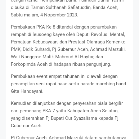
dengan tema “Rempahkan Bumi, Pulihkan Dunia” resmi
dibuka di Taman Sulthanah Safiatuddin, Banda Aceh,
Sabtu malam, 4 Nopember 2023.
Pembukaan PKA Ke 8 ditandai dengan penumbukan
rempah di leusoeng kayee oleh Deputi Revolusi Mental,
Pemajuan Kebudayaan, dan Prestasi Olahraga Kemenko
PMK, Didik Suhardi, Pj Gubernur Aceh, Achmad Marzuki,
Wali Nanggroe Malik Mahmud Al-Haytar, dan
Forkopimda Aceh di hadapan ribuan pengunjung.
Pembukaan event empat tahunan ini diawali dengan
penampilan seni rapai pase serta parade marching band
Gita Handayani.
Kemudian dilanjutkan dengan penyerahan piala bergilir
dari pemenang PKA-7 yaitu Kabupaten Aceh Selatan,
yang diserahkan Pj Bupati Cut Syazalisma kepada Pj
Gubernur Aceh.
Pj Gubernur Aceh, Achmad Marzuki dalam sambutannya