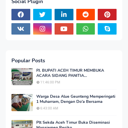
Social Plugin
Popular Posts
PJ. BUPATI ACEH TIMUR MEMBUKA
ACARA SIDANG PANITIA
PERTIMBANGAN LANDREFORM (PPL)
11:46:00 PM
REDISTRIBUSI TANAH
Warga Desa Alue Geunteng Memperingati
1 Muharram, Dengan Do'a Bersama
6:43:00 AM
Plt Sekda Aceh Timur Buka Diseminasi
Manajemen Resiko