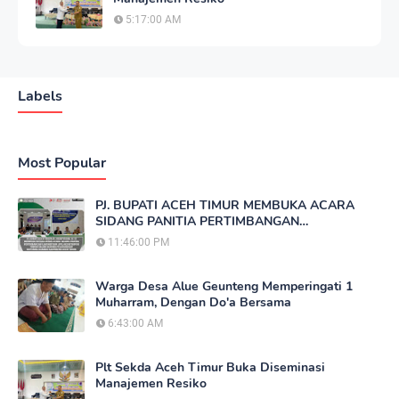
5:17:00 AM
Labels
Most Popular
PJ. BUPATI ACEH TIMUR MEMBUKA ACARA
SIDANG PANITIA PERTIMBANGAN
LANDREFORM (PPL) REDISTRIBUSI TANAH
11:46:00 PM
Warga Desa Alue Geunteng Memperingati 1
Muharram, Dengan Do'a Bersama
6:43:00 AM
Plt Sekda Aceh Timur Buka Diseminasi
Manajemen Resiko