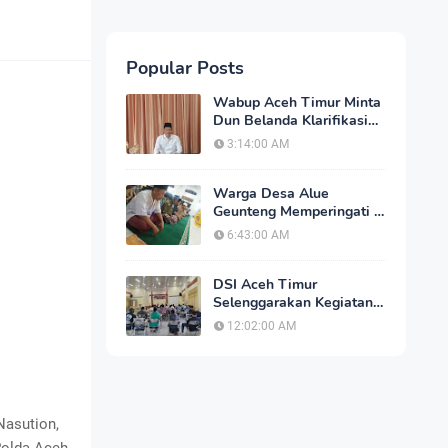
Popular Posts
Wabup Aceh Timur Minta
Dun Belanda Klarifikasi
Dalam 2x24 Jam, Jika
3:14:00 AM
Tidak Akan Tempuh Jalur
Hukum
Warga Desa Alue
Geunteng Memperingati 1
Muharram, Dengan Do'a
6:43:00 AM
Bersama
DSI Aceh Timur
Selenggarakan Kegiatan
Peningkatan Kualitas
12:02:00 AM
Tenaga Pelatihan
Tilawatil Qur'an
Nasution,