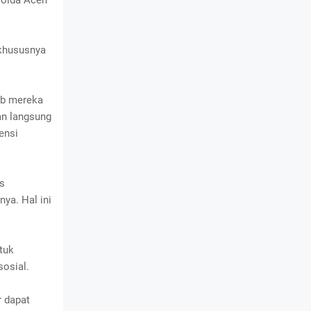
Polda Aceh
 khususnya
ab mereka
an langsung
ensi
as
ya. Hal ini
tuk
sosial.
r dapat