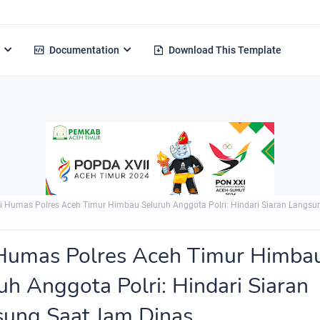
Documentation
Download This Template
i Humas Polres Aceh Timur Himbau Seluruh Anggota Polri: Hindari Siaran Langs
Humas Polres Aceh Timur Himba
uh Anggota Polri: Hindari Siaran
ung Saat Jam Dinas