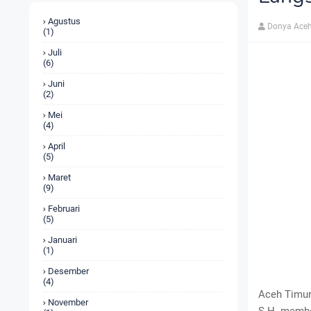
Agustus
Donya Aceh
(1)
Juli
(6)
Juni
(2)
Mei
(4)
April
(5)
Maret
(9)
Februari
(5)
Januari
(1)
Desember
(4)
Aceh Timur
November