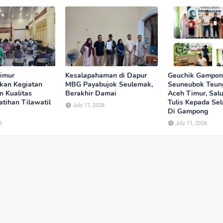
imur
Kesalapahaman di Dapur
Geuchik Gampo
kan Kegiatan
MBG Payabujok Seulemak,
Seuneubok Teun
n Kualitas
Berakhir Damai
Aceh Timur, Salu
tihan Tilawatil
Tulis Kepada Se
July 17, 2026
Di Gampong
6
July 11, 2026