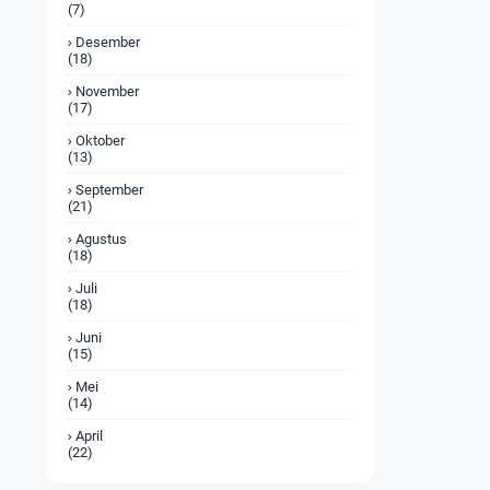
(7)
Desember
(18)
November
(17)
Oktober
(13)
September
(21)
Agustus
(18)
Juli
(18)
Juni
(15)
Mei
(14)
April
(22)