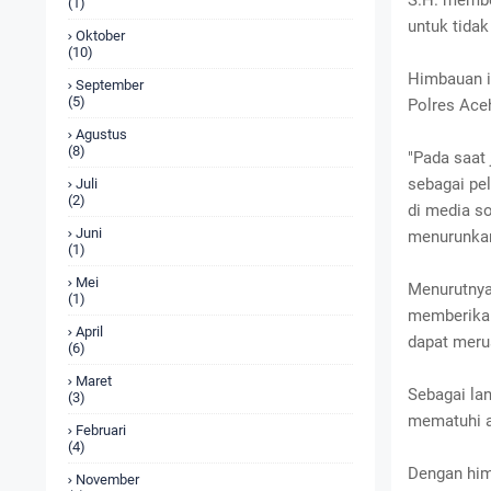
S.H. membe
(1)
untuk tidak
Oktober
(10)
Himbauan i
September
(5)
Polres Aceh
Agustus
(8)
"Pada saat
sebagai pe
Juli
(2)
di media so
Juni
menurunkan 
(1)
Mei
Menurutnya,
(1)
memberikan
April
dapat meru
(6)
Maret
Sebagai la
(3)
mematuhi at
Februari
(4)
Dengan him
November