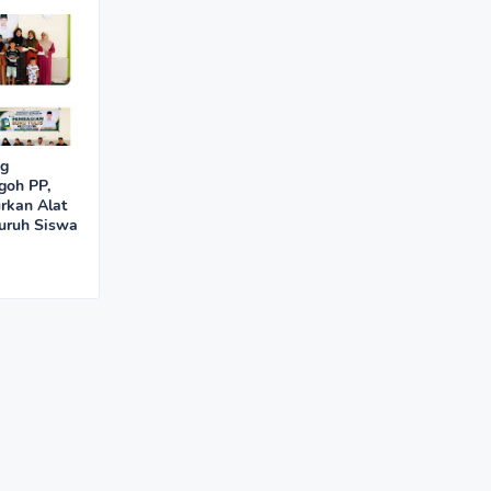
ng
goh PP,
rkan Alat
luruh Siswa