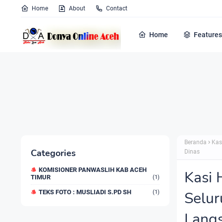
Home
About
Contact
Home
Features
Beranda
Kas
Categories
Dinas
KOMISIONER PANWASLIH KAB ACEH
Kasi 
TIMUR
(1)
TEKS FOTO : MUSLIADI S.PD SH
Selur
(1)
Langs