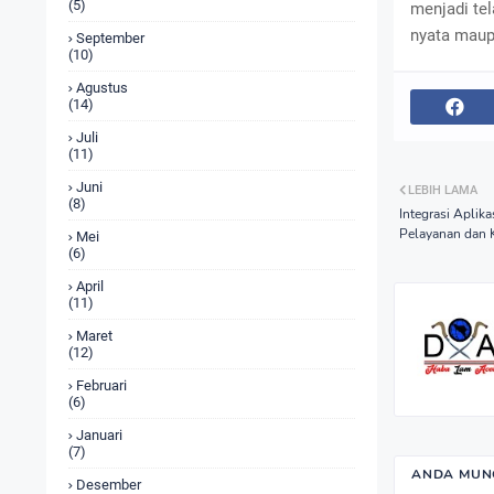
(5)
menjadi tel
nyata maup
September
(10)
Agustus
(14)
Juli
(11)
Juni
LEBIH LAMA
(8)
Integrasi Aplik
Pelayanan dan K
Mei
(6)
April
(11)
Maret
(12)
Februari
(6)
Januari
(7)
ANDA MUNG
Desember