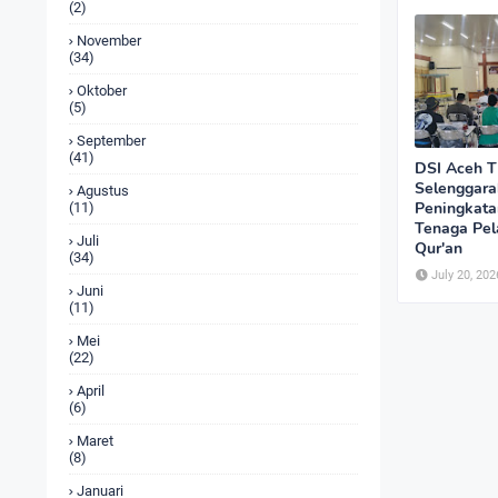
(2)
November
(34)
Oktober
(5)
September
(41)
DSI Aceh T
Selenggara
Agustus
Peningkata
(11)
Tenaga Pela
Juli
Qur'an
(34)
July 20, 202
Juni
(11)
Mei
(22)
April
(6)
Maret
(8)
Januari