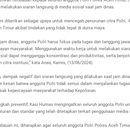
rikan himbauan kepada seluruh anggota Polri Polres Aceh Timur, 
 melakukan siaran langsung di media sosial saat jam dinas.
ni diberikan sebagai upaya untuk mencegah penurunan citra Polri,
 Timur akibat tindakan yang tidak tepat di dunia maya.
 jam dinas, anggota Polri harus fokus pada tugas dan tanggung jaw
layan masyarakat. Menggunakan waktu kerja untuk melakukan siar
sial dapat mengganggu konsentrasi dan produktivitas, serta berpot
citra institusi,” kata Anas, Kamis, (13/06/2024).
 dampak negatif dari siaran langsung yang dilakukan saat jam din
 kesan bahwa anggota Polri tidak serius dalam menjalankan tugasn
sak kepercayaan masyarakat terhadap Kepolisian.
ngkah preventif, Kasi Humas mengingatkan seluruh anggota Polri un
uran dan standar yang telah ditetapkan terkait penggunaan media 
bauan ini, diharapkan agar seluruh anggota Polri Polres Aceh Timu