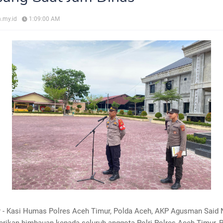
.my.id
1:09:00 AM
 - Kasi Humas Polres Aceh Timur, Polda Aceh, AKP Agusman Said 