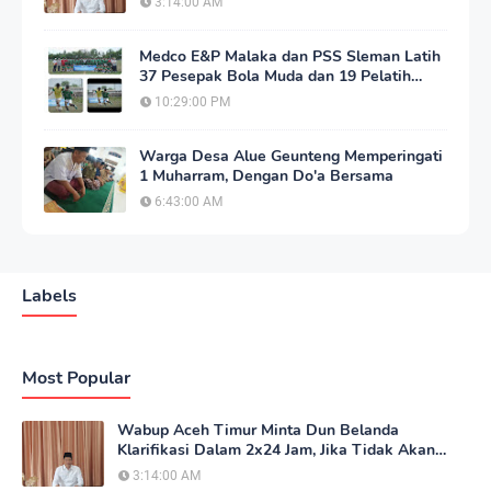
3:14:00 AM
Medco E&P Malaka dan PSS Sleman Latih
37 Pesepak Bola Muda dan 19 Pelatih
Aceh Timur
10:29:00 PM
Warga Desa Alue Geunteng Memperingati
1 Muharram, Dengan Do'a Bersama
6:43:00 AM
Labels
Most Popular
Wabup Aceh Timur Minta Dun Belanda
Klarifikasi Dalam 2x24 Jam, Jika Tidak Akan
Tempuh Jalur Hukum
3:14:00 AM