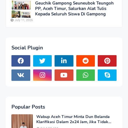
Geuchik Gampong Seuneubok Teungoh
PP, Aceh Timur, Salurkan Alat Tulis
Kepada Seluruh Siswa Di Gampong
July 11, 2026
Social Plugin
Popular Posts
Wabup Aceh Timur Minta Dun Belanda
Klarifikasi Dalam 2x24 Jam, Jika Tidak
Akan Tempuh Jalur Hukum