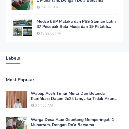
1 Muharram, Dengan Do'a Bersama
6:43:00 AM
Medco E&P Malaka dan PSS Sleman Latih
37 Pesepak Bola Muda dan 19 Pelatih
Aceh Timur
10:29:00 PM
Labels
Most Popular
Wabup Aceh Timur Minta Dun Belanda
Klarifikasi Dalam 2x24 Jam, Jika Tidak Akan
Tempuh Jalur Hukum
3:14:00 AM
Warga Desa Alue Geunteng Memperingati 1
Muharram, Dengan Do'a Bersama