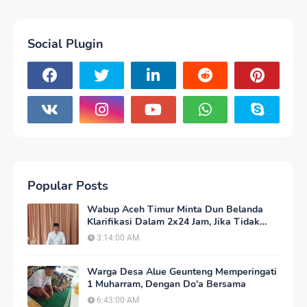
Social Plugin
Popular Posts
Wabup Aceh Timur Minta Dun Belanda
Klarifikasi Dalam 2x24 Jam, Jika Tidak
Akan Tempuh Jalur Hukum
3:14:00 AM
Warga Desa Alue Geunteng Memperingati
1 Muharram, Dengan Do'a Bersama
6:43:00 AM