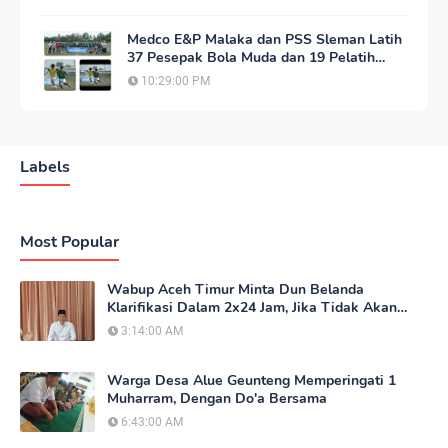
Medco E&P Malaka dan PSS Sleman Latih
37 Pesepak Bola Muda dan 19 Pelatih
Aceh Timur
10:29:00 PM
Labels
Most Popular
Wabup Aceh Timur Minta Dun Belanda
Klarifikasi Dalam 2x24 Jam, Jika Tidak Akan
Tempuh Jalur Hukum
3:14:00 AM
Warga Desa Alue Geunteng Memperingati 1
Muharram, Dengan Do'a Bersama
6:43:00 AM