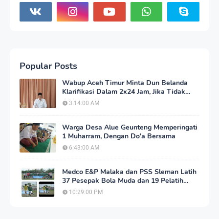
Popular Posts
Wabup Aceh Timur Minta Dun Belanda
Klarifikasi Dalam 2x24 Jam, Jika Tidak
Akan Tempuh Jalur Hukum
3:14:00 AM
Warga Desa Alue Geunteng Memperingati
1 Muharram, Dengan Do'a Bersama
6:43:00 AM
Medco E&P Malaka dan PSS Sleman Latih
37 Pesepak Bola Muda dan 19 Pelatih
Aceh Timur
10:29:00 PM