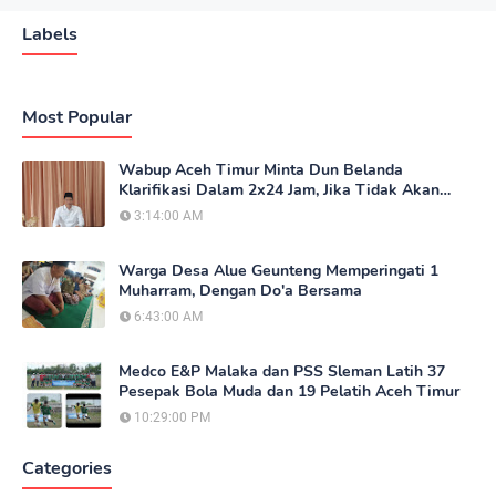
Labels
Most Popular
Wabup Aceh Timur Minta Dun Belanda
Klarifikasi Dalam 2x24 Jam, Jika Tidak Akan
Tempuh Jalur Hukum
3:14:00 AM
Warga Desa Alue Geunteng Memperingati 1
Muharram, Dengan Do'a Bersama
6:43:00 AM
Medco E&P Malaka dan PSS Sleman Latih 37
Pesepak Bola Muda dan 19 Pelatih Aceh Timur
10:29:00 PM
Categories