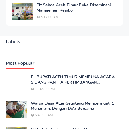
Plt Sekda Aceh Timur Buka Diseminasi
Manajemen Resiko
5:17:00 AM
Labels
Most Popular
PJ. BUPATI ACEH TIMUR MEMBUKA ACARA
SIDANG PANITIA PERTIMBANGAN
LANDREFORM (PPL) REDISTRIBUSI TANAH
11:46:00 PM
Warga Desa Alue Geunteng Memperingati 1
Muharram, Dengan Do'a Bersama
6:43:00 AM