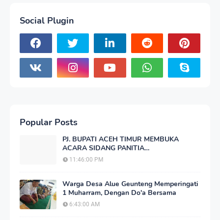
Social Plugin
Popular Posts
PJ. BUPATI ACEH TIMUR MEMBUKA
ACARA SIDANG PANITIA
PERTIMBANGAN LANDREFORM (PPL)
11:46:00 PM
REDISTRIBUSI TANAH
Warga Desa Alue Geunteng Memperingati
1 Muharram, Dengan Do'a Bersama
6:43:00 AM