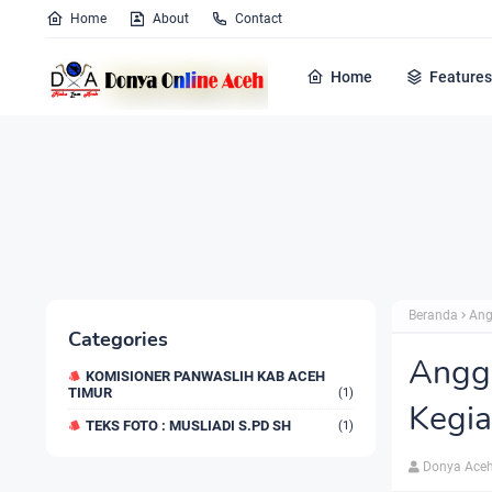
Home
About
Contact
Home
Features
Beranda
Ang
Categories
Angg
KOMISIONER PANWASLIH KAB ACEH
TIMUR
(1)
Kegia
TEKS FOTO : MUSLIADI S.PD SH
(1)
Donya Aceh