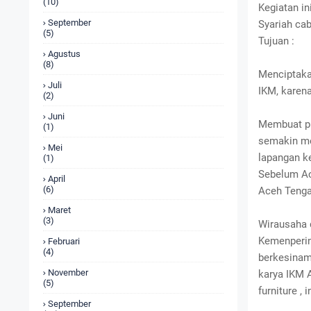
(10)
Kegiatan in
September
Syariah ca
(5)
Tujuan :
Agustus
(8)
Menciptaka
Juli
IKM, karen
(2)
Juni
Membuat pr
(1)
semakin me
Mei
lapangan k
(1)
Sebelum Ac
April
(6)
Aceh Tengah
Maret
(3)
Wirausaha d
Kemenperin
Februari
(4)
berkesinamb
November
karya IKM A
(5)
furniture , 
September