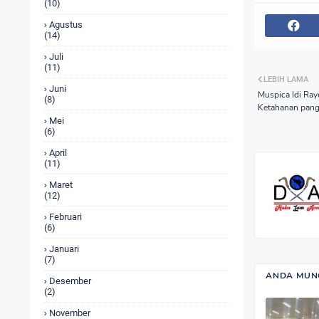
(10)
Agustus
(14)
Juli
(11)
LEBIH LAMA
Juni
Muspica Idi Ra
(8)
Ketahanan pang
Mei
(6)
April
(11)
Maret
(12)
Februari
(6)
Januari
(7)
ANDA MUNG
Desember
(2)
November