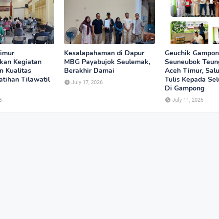
imur
Kesalapahaman di Dapur
Geuchik Gampo
kan Kegiatan
MBG Payabujok Seulemak,
Seuneubok Teun
n Kualitas
Berakhir Damai
Aceh Timur, Salu
tihan Tilawatil
Tulis Kepada Se
July 17, 2026
Di Gampong
6
July 11, 2026