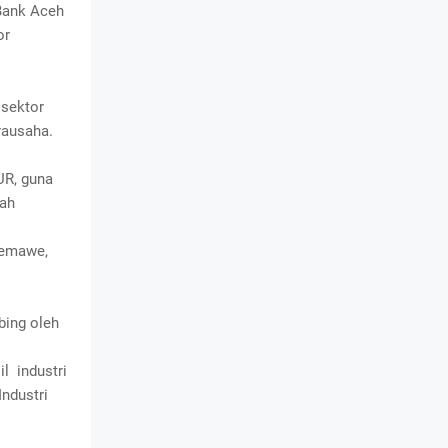
 Bank Aceh
or
 sektor
rausaha.
UR, guna
bah
semawe,
bing oleh
l industri
Industri