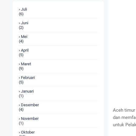
Juli
(6)
Juni
(2)
Mei
(4)
April
(5)
Maret
(9)
Februari
(5)
Januari
(1)
Desember
(4)
Aceh timur 
dan memfas
November
(1)
untuk Pelak
Oktober