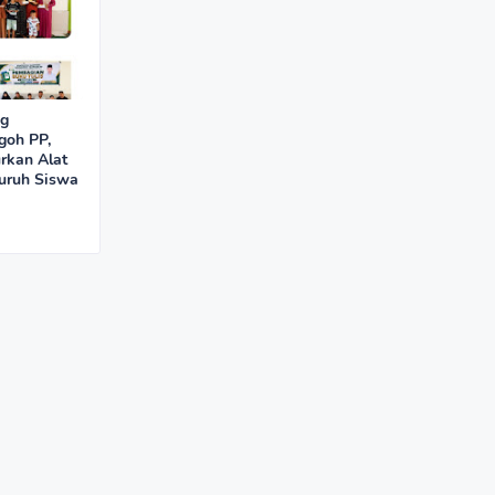
ng
goh PP,
rkan Alat
luruh Siswa