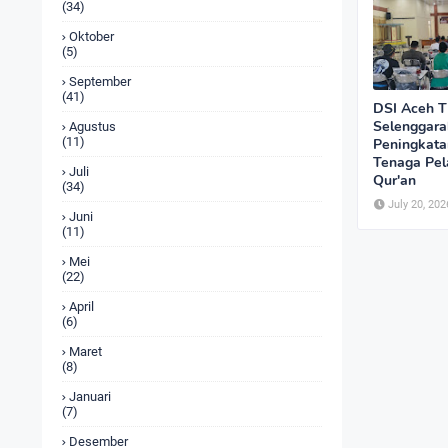
(34)
Oktober
(5)
September
(41)
DSI Aceh T
Selenggara
Agustus
(11)
Peningkata
Tenaga Pela
Juli
Qur'an
(34)
July 20, 202
Juni
(11)
Mei
(22)
April
(6)
Maret
(8)
Januari
(7)
Desember