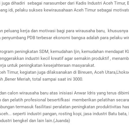
i juga dihadiri sebagai narasumber dari Kadis Industri Aceh Timur,
bang idi, pelaku sukses kewirausahaan Aceh Timur sebagai motivat
n peluang kerja dan motivasi bagi para wirausaha baru, khususnya
a penyumbang PDB terbesar ekonomi bangsa adalah para pelaku wi
ogram peningkatan SDM, kemudahan Ijin, kemudahan mendapat K
nggerakkan industri kecil kreatif agar semakin produktif , menam
erja untuk peningkatan kesejahteraan masyarakat.
eh Timur, kegiatan juga dilaksanakan di Bireuen, Aceh Utara,Lhok
 ,Bener Meriah, total sampai saat ini 3000.
an calon wirausaha baru atas inisiasi Anwar Idris yang terus dibim
 dan pelatih profesional besertifkasi memberikan pelatihan secara
ungan termasuk fasilitasi peralatan peningkatan produktivitas hasi
ceh... seperti industri pangan, rosting kopi, jasa industri Batu bata, 
industri bengkel dan lain lain.(Juanda)