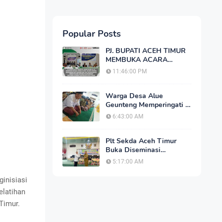
Popular Posts
PJ. BUPATI ACEH TIMUR
MEMBUKA ACARA
SIDANG PANITIA
11:46:00 PM
PERTIMBANGAN
LANDREFORM (PPL)
REDISTRIBUSI TANAH
Warga Desa Alue
Geunteng Memperingati 1
Muharram, Dengan Do'a
6:43:00 AM
Bersama
Plt Sekda Aceh Timur
Buka Diseminasi
Manajemen Resiko
5:17:00 AM
ginisiasi
elatihan
Timur.