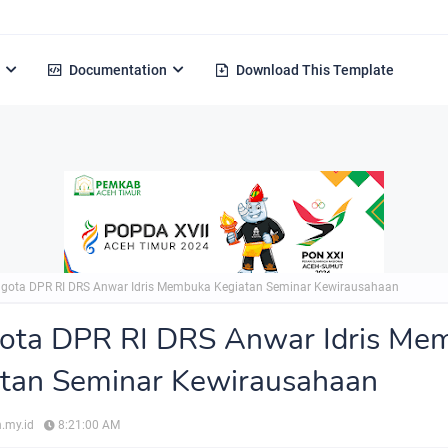
Documentation
Download This Template
gota DPR RI DRS Anwar Idris Membuka Kegiatan Seminar Kewirausahaan
ota DPR RI DRS Anwar Idris Me
tan Seminar Kewirausahaan
.my.id
8:21:00 AM