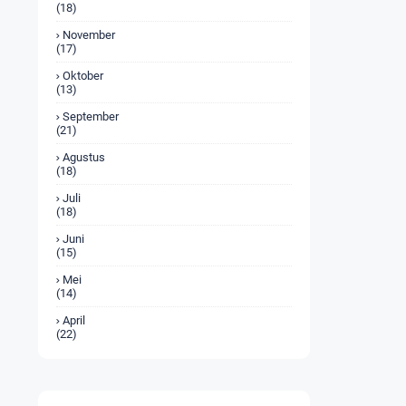
(18)
November
(17)
Oktober
(13)
September
(21)
Agustus
(18)
Juli
(18)
Juni
(15)
Mei
(14)
April
(22)