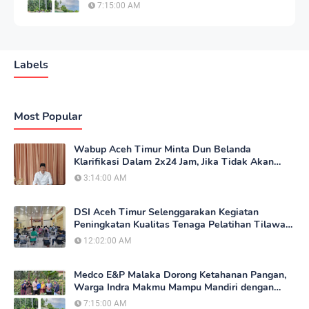
Mandiri dengan Kebun Sayur
7:15:00 AM
Labels
Most Popular
Wabup Aceh Timur Minta Dun Belanda
Klarifikasi Dalam 2x24 Jam, Jika Tidak Akan
Tempuh Jalur Hukum
3:14:00 AM
DSI Aceh Timur Selenggarakan Kegiatan
Peningkatan Kualitas Tenaga Pelatihan Tilawatil
Qur'an
12:02:00 AM
Medco E&P Malaka Dorong Ketahanan Pangan,
Warga Indra Makmu Mampu Mandiri dengan
Kebun Sayur
7:15:00 AM