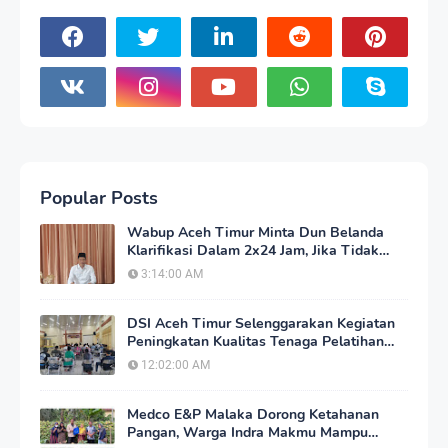
Popular Posts
Wabup Aceh Timur Minta Dun Belanda
Klarifikasi Dalam 2x24 Jam, Jika Tidak
Akan Tempuh Jalur Hukum
3:14:00 AM
DSI Aceh Timur Selenggarakan Kegiatan
Peningkatan Kualitas Tenaga Pelatihan
Tilawatil Qur'an
12:02:00 AM
Medco E&P Malaka Dorong Ketahanan
Pangan, Warga Indra Makmu Mampu