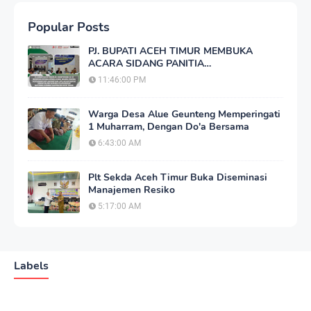
Popular Posts
PJ. BUPATI ACEH TIMUR MEMBUKA
ACARA SIDANG PANITIA
PERTIMBANGAN LANDREFORM (PPL)
11:46:00 PM
REDISTRIBUSI TANAH
Warga Desa Alue Geunteng Memperingati
1 Muharram, Dengan Do'a Bersama
6:43:00 AM
Plt Sekda Aceh Timur Buka Diseminasi
Manajemen Resiko
5:17:00 AM
Labels