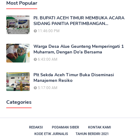
Most Popular
PJ. BUPATI ACEH TIMUR MEMBUKA ACARA
SIDANG PANITIA PERTIMBANGAN
LANDREFORM (PPL) REDISTRIBUSI TANAH
11:46:00 PM
Warga Desa Alue Geunteng Memperingati 1
Muharram, Dengan Do'a Bersama
6:43:00 AM
Plt Sekda Aceh Timur Buka Diseminasi
Manajemen Resiko
5:17:00 AM
Categories
REDAKSI
PODAMAN SIBER
KONTAK KAMI
KODE ETIK JURNALIS
TAHUN BERDIRI 2021