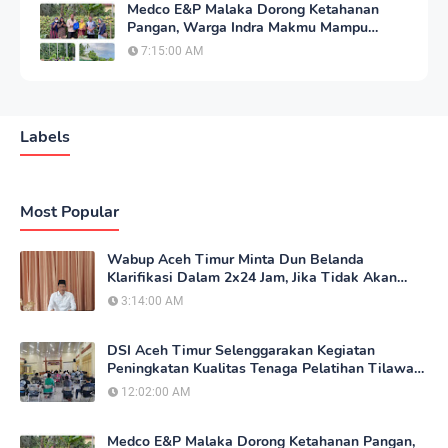
Medco E&P Malaka Dorong Ketahanan
Pangan, Warga Indra Makmu Mampu
Mandiri dengan Kebun Sayur
7:15:00 AM
Labels
Most Popular
Wabup Aceh Timur Minta Dun Belanda
Klarifikasi Dalam 2x24 Jam, Jika Tidak Akan
Tempuh Jalur Hukum
3:14:00 AM
DSI Aceh Timur Selenggarakan Kegiatan
Peningkatan Kualitas Tenaga Pelatihan Tilawatil
Qur'an
12:02:00 AM
Medco E&P Malaka Dorong Ketahanan Pangan,