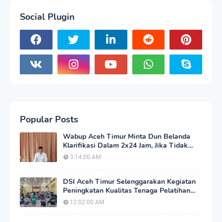
Social Plugin
Popular Posts
Wabup Aceh Timur Minta Dun Belanda
Klarifikasi Dalam 2x24 Jam, Jika Tidak
Akan Tempuh Jalur Hukum
3:14:00 AM
DSI Aceh Timur Selenggarakan Kegiatan
Peningkatan Kualitas Tenaga Pelatihan
Tilawatil Qur'an
12:02:00 AM