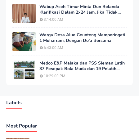
Wabup Aceh Timur Minta Dun Belanda
Klarifikasi Dalam 2x24 Jam, Jika Tidak
Akan Tempuh Jalur Hukum
3:14:00 AM
Warga Desa Alue Geunteng Memperingati
1 Muharram, Dengan Do'a Bersama
6:43:00 AM
Medco E&P Malaka dan PSS Sleman Latih
37 Pesepak Bola Muda dan 19 Pelatih
Aceh Timur
10:29:00 PM
Labels
Most Popular